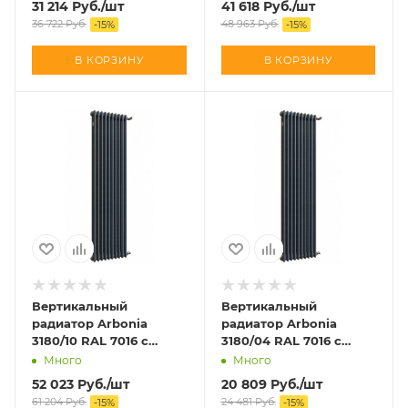
31 214
Руб.
/шт
41 618
Руб.
/шт
36 722
Руб.
48 963
Руб.
-
15
%
-
15
%
В КОРЗИНУ
В КОРЗИНУ
Вертикальный
Вертикальный
радиатор Arbonia
радиатор Arbonia
3180/10 RAL 7016 с
3180/04 RAL 7016 с
боковой подводкой
боковой подводкой
Много
Много
52 023
Руб.
/шт
20 809
Руб.
/шт
61 204
Руб.
24 481
Руб.
-
15
%
-
15
%