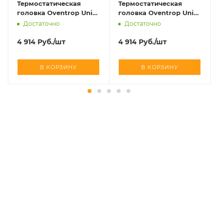
Термостатическая
Термостатическая
головка Oventrop Uni
головка Oventrop Uni
SH матовая сталь art
SH хромированный art
Достаточно
Достаточно
1012085
1012069
4 914
Руб.
/шт
4 914
Руб.
/шт
В КОРЗИНУ
В КОРЗИНУ