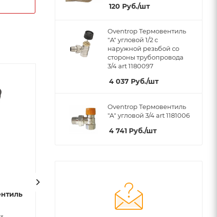
120
Руб.
/шт
Oventrop Термовентиль
"A" угловой 1/2 с
наружной резьбой со
стороны трубопровода
3/4 art 1180097
4 037
Руб.
/шт
Хит
Хит
Oventrop Термовентиль
"А" угловой 3/4 art 1181006
4 741
Руб.
/шт
ентиль
Oventrop Термовентиль
Oventrop Терм
"А" угловой 1/2 art
"А" прямой 1/2 a