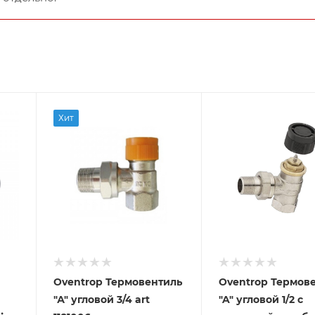
Хит
Oventrop Термовентиль
Oventrop Термов
"А" угловой 3/4 art
"A" угловой 1/2 с