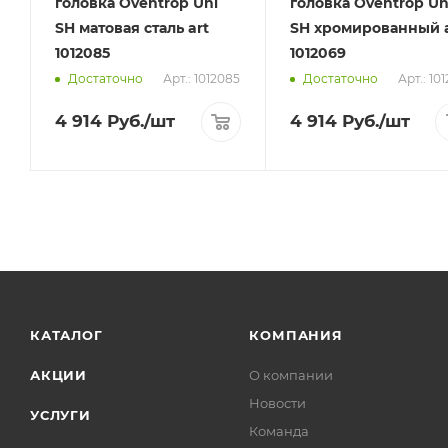
головка Oventrop Uni
головка Oventrop Un
SH матовая сталь art
SH хромированный a
1012085
1012069
2
Арт.: 1012085
Арт.: 10
Достаточно
Достаточно
4 914
Руб.
/шт
4 914
Руб.
/шт
КАТАЛОГ
КОМПАНИЯ
АКЦИИ
О компании
Новости
УСЛУГИ
Команда