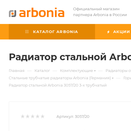
Официальный магазин
партнера Arbonia в России
КАТАЛОГ ARBONIA
АКЦИИ
Радиатор стальной Arbo
—
—
—
Главная
Каталог
Комплектующие
Радиаторы 
—
Стальные трубчатые радиаторы Arbonia (Германия)
Гор
Радиатор стальной Arbonia 3057/20 3-х трубчатый
Артикул:
3057/20