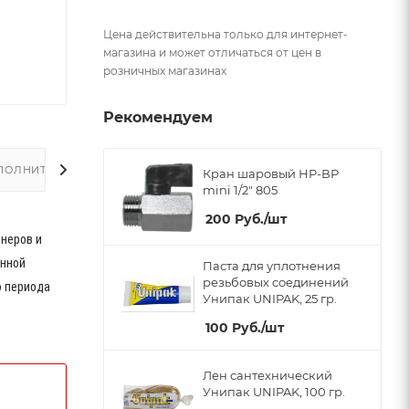
Цена действительна только для интернет-
магазина и может отличаться от цен в
розничных магазинах
Рекомендуем
ПОЛНИТЕЛЬНО
Кран шаровый НР-ВР
mini 1/2" 805
200
Руб.
/шт
йнеров и
енной
Паста для уплотнения
резьбовых соединений
о периода
Унипак UNIPAK, 25 гр.
100
Руб.
/шт
Лен сантехнический
Унипак UNIPAK, 100 гр.