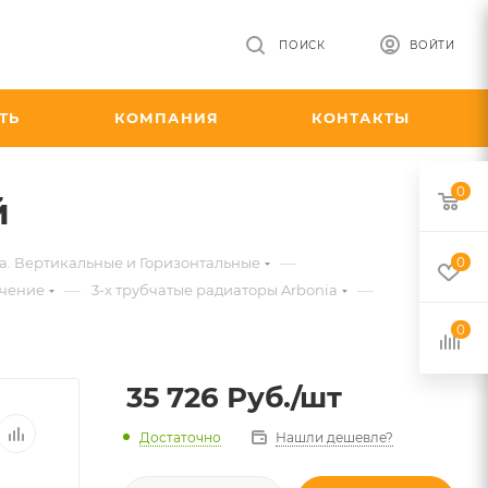
ПОИСК
ВОЙТИ
ТЬ
КОМПАНИЯ
КОНТАКТЫ
0
й
—
a. Вертикальные и Горизонтальные
0
—
—
ючение
3-х трубчатые радиаторы Arbonia
0
35 726
Руб.
/шт
Достаточно
Нашли дешевле?