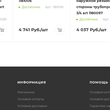
i
1181006
наружной резьбо
rt
стороны трубопр
Арт.: 1181006
Достаточно
3/4 art 1180097
12069
Арт.
Достаточно
4 741
Руб.
/шт
4 037
Руб.
/шт
ИНФОРМАЦИЯ
ПОМОЩЬ
Магазины
Условия оп
Условия оплаты
Условия дос
Условия доставки
Гарантия на