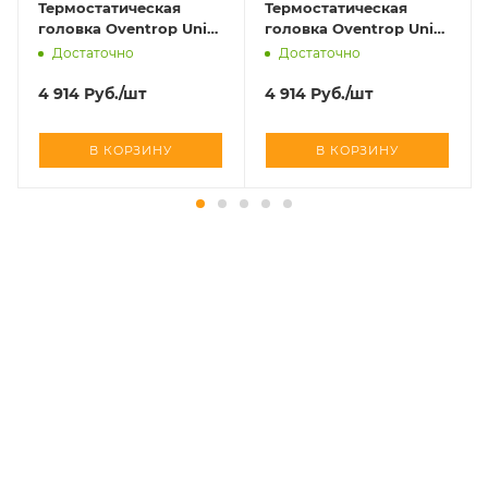
Термостатическая
Термостатическая
головка Oventrop Uni
головка Oventrop Uni
SH матовая сталь art
SH хромированный art
Достаточно
Достаточно
1012085
1012069
4 914
Руб.
/шт
4 914
Руб.
/шт
В КОРЗИНУ
В КОРЗИНУ