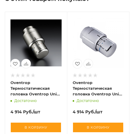
Oventrop
Oventrop
Термостатическая
Термостатическая
головка Oventrop Uni
головка Oventrop Uni
SH матовая сталь art
SH хромированный art
Достаточно
Достаточно
1012085
1012069
4 914
Руб.
/шт
4 914
Руб.
/шт
В КОРЗИНУ
В КОРЗИНУ