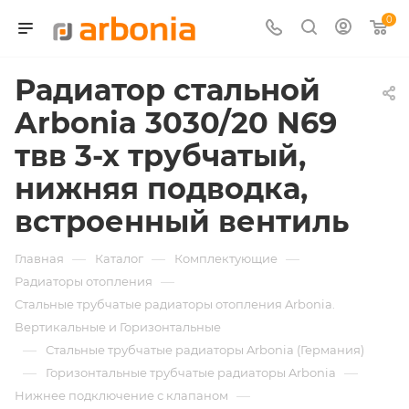
0
Радиатор стальной
Arbonia 3030/20 N69
твв 3-х трубчатый,
нижняя подводка,
встроенный вентиль
—
—
—
Главная
Каталог
Комплектующие
—
Радиаторы отопления
Стальные трубчатые радиаторы отопления Arbonia.
Вертикальные и Горизонтальные
—
Стальные трубчатые радиаторы Arbonia (Германия)
—
—
Горизонтальные трубчатые радиаторы Arbonia
—
Нижнее подключение с клапаном