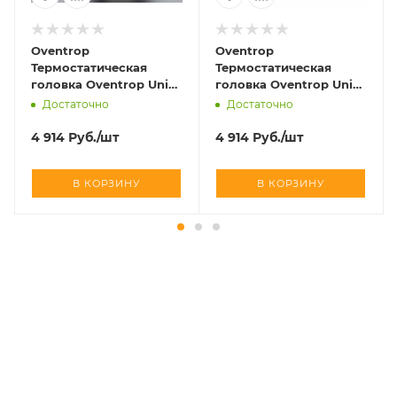
Oventrop
Oventrop
Термостатическая
Термостатическая
головка Oventrop Uni
головка Oventrop Uni
SH матовая сталь art
SH хромированный art
Достаточно
Достаточно
1012085
1012069
4 914
Руб.
/шт
4 914
Руб.
/шт
В КОРЗИНУ
В КОРЗИНУ