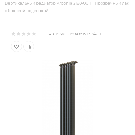
Вертикальный радиатор Arbonia 2180/06 TF Прозрачный лак
с боковой подводкой
Артикул:
2180/06 N12 3/4 TF