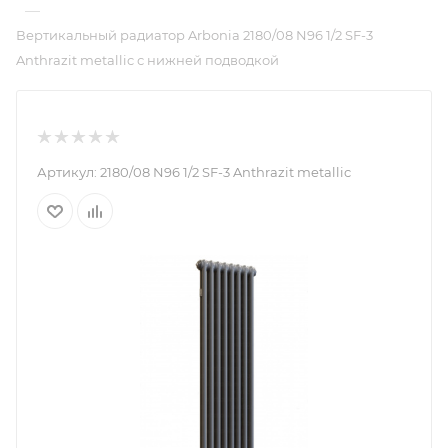
—
Вертикальный радиатор Arbonia 2180/08 N96 1/2 SF-3
Anthrazit metallic с нижней подводкой
Артикул:
2180/08 N96 1/2 SF-3 Anthrazit metallic