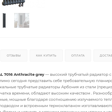
ОТЗЫВЫ
КАК КУПИТЬ
ОПЛАТА
ДОСТА
 7016 Anthracite grey
— высокий трубчатый радиатор 
имо сегодня представить себе требовательную планир
икальные трубчатые радиаторы Арбония из стали (преци
чатка времени, обладают высоким качеством . Разнооб
ные, мощные благодаря соотношению излучаемого тепл
 подводом и встроенным термоклапаном изготавливаютс
м. Форма и четкость с мягкими сглаженными углами и к