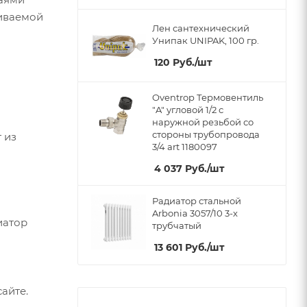
ливаемой
Лен сантехнический
Унипак UNIPAK, 100 гр.
120
Руб.
/шт
Oventrop Термовентиль
"A" угловой 1/2 с
наружной резьбой со
стороны трубопровода
 из
3/4 art 1180097
4 037
Руб.
/шт
Радиатор стальной
Arbonia 3057/10 3-х
иатор
трубчатый
13 601
Руб.
/шт
айте.