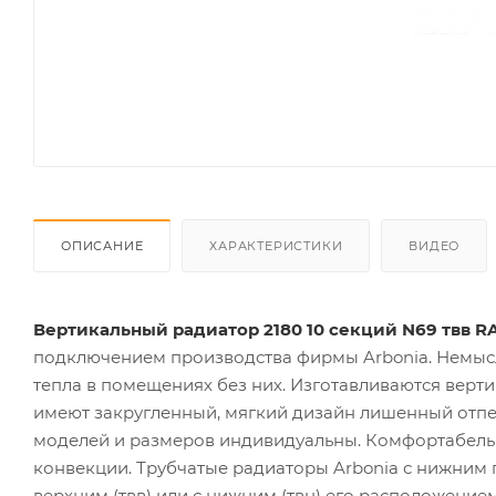
ОПИСАНИЕ
ХАРАКТЕРИСТИКИ
ВИДЕО
Вертикальный радиатор 2180 10 секций N69 твв RAL
подключением производства фирмы Arbonia. Немысл
тепла в помещениях без них. Изготавливаются верт
имеют закругленный, мягкий дизайн лишенный отпе
моделей и размеров индивидуальны. Комфортабель
конвекции. Трубчатые радиаторы Arbonia с нижним
верхним (твв) или с нижним (твн) его расположение