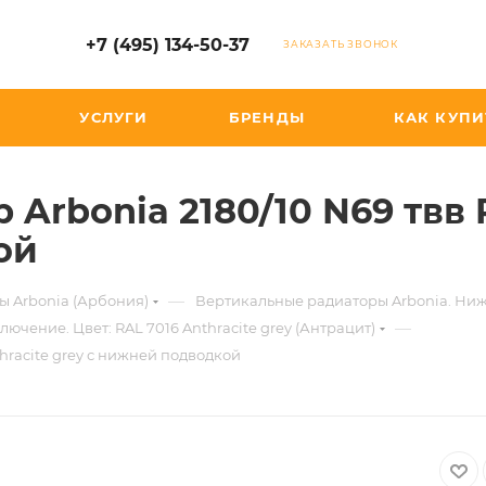
+7 (495) 134-50-37
ЗАКАЗАТЬ ЗВОНОК
УСЛУГИ
БРЕНДЫ
КАК КУПИ
Arbonia 2180/10 N69 твв R
ой
—
ы Arbonia (Арбония)
Вертикальные радиаторы Arbonia. Ни
—
ючение. Цвет: RAL 7016 Anthracite grey (Антрацит)
hracite grey с нижней подводкой