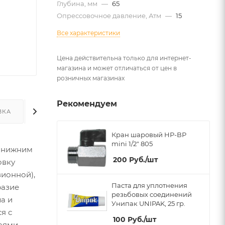
Глубина, мм
—
65
Опрессовочное давление, Атм
—
15
Все характеристики
Цена действительна только для интернет-
магазина и может отличаться от цен в
розничных магазинах
Рекомендуем
ВКА
ДОПОЛНИТЕЛЬНО
Кран шаровый НР-ВР
mini 1/2" 805
с нижним
200
Руб.
/шт
овку
зионной),
Паста для уплотнения
разие
резьбовых соединений
а и
Унипак UNIPAK, 25 гр.
я с
100
Руб.
/шт
раями