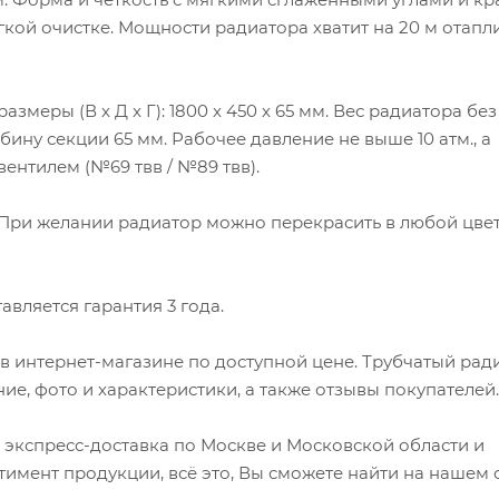
егкой очистке. Мощности радиатора хватит на 20 м отап
азмеры (В x Д x Г): 1800 x 450 x 65 мм. Вес радиатора без
убину секции 65 мм. Рабочее давление не выше 10 атм., а
вентилем (№69 твв / №89 твв).
. При желании радиатор можно перекрасить в любой цвет
авляется гарантия 3 года.
6 в интернет-магазине по доступной цене. Трубчатый рад
ание, фото и характеристики, а также отзывы покупателей.
 экспресс-доставка по Москве и Московской области и
имент продукции, всё это, Вы сможете найти на нашем с