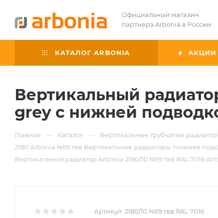
Официальный магазин
партнера Arbonia в России
КАТАЛОГ ARBONIA
АКЦИИ
Вертикальный радиатор 
grey с нижней подводк
—
—
Главная
Каталог
Вертикальные трубчатые радиатор
2180 Arbonia N69 твв Вертикальные радиаторы. Нижнее подкл
Вертикальный радиатор Arbonia 2180/10 N69 твв RAL 7016 Ant
Артикул:
2180/10 N69 твв RAL 7016