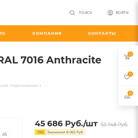
ПОИСК
ВОЙТИ
ТЬ
КОМПАНИЯ
КОНТАКТЫ
0
AL 7016 Anthracite
0
—
жнее подключение
0
45 686
Руб.
/шт
53 748
Руб.
-
15
%
Экономия
8 062
Руб.