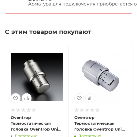
Арматура для подключения приобретается о
С этим товаром покупают
Oventrop
Oventrop
Термостатическая
Термостатическая
головка Oventrop Uni
головка Oventrop Uni
SH матовая сталь art
SH хромированный art
Достаточно
Достаточно