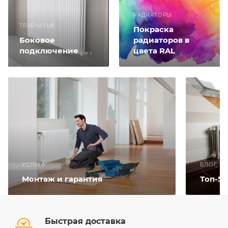
РАДИАТОРЫ
ТРУБЧАТЫЕ
Покраска
Боковое
радиаторов в
подключение
цвета RAL
УСЛУГА
БЛОГ
Монтаж и гарантия
Топ-5
Быстрая доставка