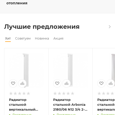
отопления
Лучшие предложения
Хит
Советуем
Новинка
Акция
Радиатор
Радиатор
Радиатор
стальной
стальной Arbonia
стальной
вертикальный
2180/06 N12 3/4 2-
вертикал
Arbonia 2180/06
трубчатый RAL
Arbonia 2
Достаточно
Достаточно
Достато