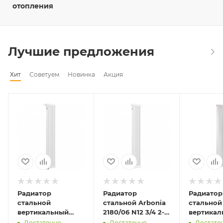
отопления
Лучшие предложения
Хит
Советуем
Новинка
Акция
Радиатор
Радиатор
Радиатор
стальной
стальной Arbonia
стальной
вертикальный
2180/06 N12 3/4 2-
вертикал
Arbonia 2180/06
трубчатый RAL
Arbonia 2
Достаточно
Достаточно
Достато