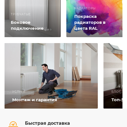
РАДИАТОРЫ
ТРУБЧАТЫЕ
Покраска
Боковое
радиаторов в
подключение
цвета RAL
УСЛУГА
БЛОГ
Монтаж и гарантия
Топ-5
Быстрая доставка