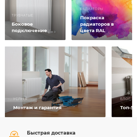
РАДИАТОРЫ
ТРУБЧАТЫЕ
Покраска
Боковое
радиаторов в
подключение
цвета RAL
УСЛУГА
БЛОГ
Монтаж и гарантия
Топ-5
Быстрая доставка