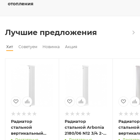
отопления
Лучшие предложения
Хит
Советуем
Новинка
Акция
Радиатор
Радиатор
Радиатор
стальной
стальной Arbonia
стальной
вертикальный
2180/06 N12 3/4 2-
вертикал
Arbonia 2180/06
трубчатый RAL
Arbonia 2
Достаточно
Достаточно
Достато