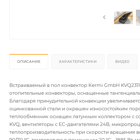
ОПИСАНИЕ
ХАРАКТЕРИСТИКИ
ВИДЕО
Встраиваемый в пол конвектор Kermi GmbH KVQ23110
отопительные конвекторы, оснащенные тангенциал
Благодаря принудительной конвекции увеличиваетс
оцинкованной стали и окрашен износостойким по
теплообменник оснащен латунным коллектором с сое
KVQ, вентиляторы с EC-двигателями 24В, микропро
теплопроизводительность при скорости вращения ве
90/70 °C, температуре в помещении 20 °C - 1885 Вт, 