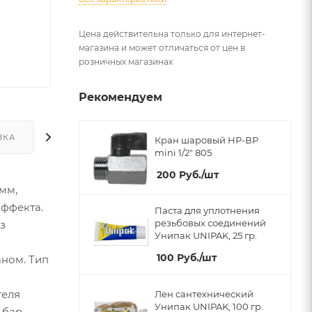
Цена действительна только для интернет-
магазина и может отличаться от цен в
розничных магазинах
Рекомендуем
ВКА
ДОПОЛНИТЕЛЬНО
Кран шаровый НР-ВР
mini 1/2" 805
200
Руб.
/шт
мм,
ффекта.
Паста для уплотнения
резьбовых соединений
з
Унипак UNIPAK, 25 гр.
100
Руб.
/шт
аном. Тип
теля
Лен сантехнический
Унипак UNIPAK, 100 гр.
 бар,