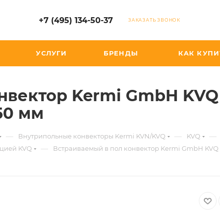
+7 (495) 134-50-37
ЗАКАЗАТЬ ЗВОНОК
УСЛУГИ
БРЕНДЫ
КАК КУПИ
нвектор Kermi GmbH KVQ
50 мм
—
—
—
Внутрипольные конвекторы Kermi KVN/KVQ
KVQ
—
кцией KVQ
Встраиваемый в пол конвектор Kermi GmbH KVQ ш