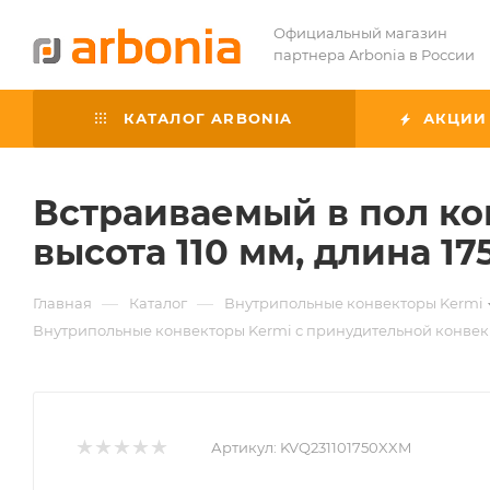
Официальный магазин
партнера Arbonia в России
КАТАЛОГ ARBONIA
АКЦИИ
Встраиваемый в пол ко
высота 110 мм, длина 17
—
—
Главная
Каталог
Внутрипольные конвекторы Kermi
Внутрипольные конвекторы Kermi с принудительной конве
Артикул:
KVQ231101750XXM