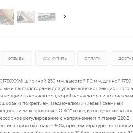
ОТЗЫВЫ
КАК КУПИТЬ
ОПЛАТА
ДОСТА
1750XXM; шириной 230 мм, высотой 110 мм, длиной 1750 
ьными вентиляторами для увеличения конвекционного э
я мощность конвектора, короб конвектора изготовлен и
рошковым покрытием, медно-алюминиевый съемный
динением «евроконус» G 3/4‘‘ и воздухоспускным клап
цессорное регулирование с напряжением питания 220В,
нтиляторов n/n max — 50%, при температуре теплоноси
максимальное рабочее давление: 16 бар, испытательное 25