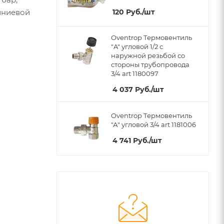
120
Руб.
/шт
иниевой
Oventrop Термовентиль
"A" угловой 1/2 с
наружной резьбой со
стороны трубопровода
3/4 art 1180097
4 037
Руб.
/шт
Oventrop Термовентиль
"А" угловой 3/4 art 1181006
4 741
Руб.
/шт