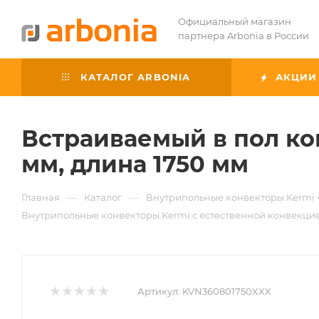
Официальный магазин
партнера Arbonia в России
КАТАЛОГ ARBONIA
АКЦИИ
Встраиваемый в пол ко
мм, длина 1750 мм
—
—
Главная
Каталог
Внутрипольные конвекторы Kermi
Внутрипольные конвекторы Kermi с естественной конвекци
Артикул:
KVN360801750XXX