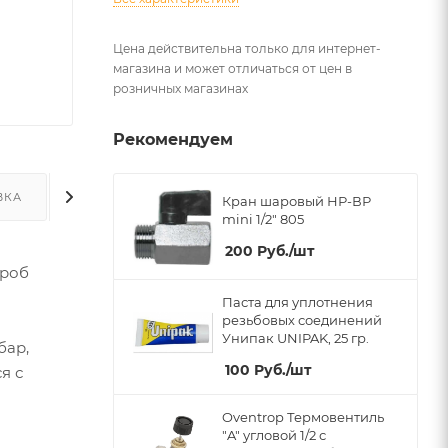
Цена действительна только для интернет-
магазина и может отличаться от цен в
розничных магазинах
Рекомендуем
ВКА
ДОПОЛНИТЕЛЬНО
Кран шаровый НР-ВР
mini 1/2" 805
200
Руб.
/шт
ороб
Паста для уплотнения
резьбовых соединений
Унипак UNIPAK, 25 гр.
бар,
100
Руб.
/шт
я с
Oventrop Термовентиль
"A" угловой 1/2 с