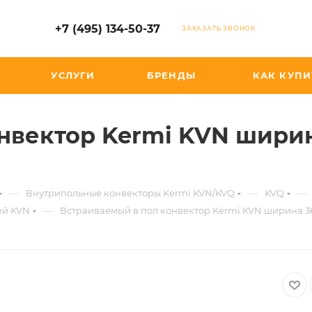
+7 (495) 134-50-37
ЗАКАЗАТЬ ЗВОНОК
УСЛУГИ
БРЕНДЫ
КАК КУПИ
нвектор Kermi KVN ширин
—
—
—
Внутрипольные конвекторы Kermi KVN/KVQ
KVQ
—
ей KVN
Встраиваемый в пол конвектор Kermi KVN ширина 360