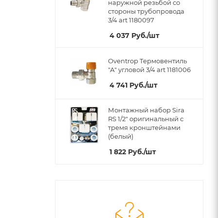
наружной резьбой со
стороны трубопровода
3/4 art 1180097
4 037
Руб.
/шт
Oventrop Термовентиль
"А" угловой 3/4 art 1181006
4 741
Руб.
/шт
Монтажный набор Sira
RS 1/2" оригинальный c
тремя кронштейнами
(белый)
1 822
Руб.
/шт