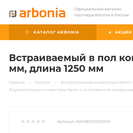
Официальный магазин
партнера Arbonia в России
КАТАЛОГ ARBONIA
АКЦИИ
Встраиваемый в пол ко
мм, длина 1250 мм
—
—
Главная
Каталог
Внутрипольные конвекторы Kermi
Внутрипольные конвекторы Kermi с естественной конвекци
Артикул:
KVN361101250XXX