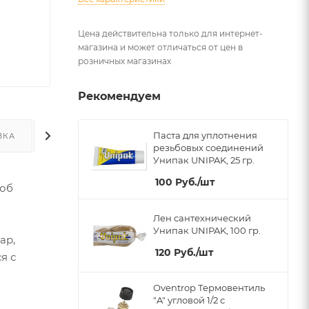
Цена действительна только для интернет-
магазина и может отличаться от цен в
розничных магазинах
Рекомендуем
Паста для уплотнения
ВКА
ДОПОЛНИТЕЛЬНО
резьбовых соединений
Унипак UNIPAK, 25 гр.
100
Руб.
/шт
роб
Лен сантехнический
Унипак UNIPAK, 100 гр.
ар,
120
Руб.
/шт
я с
Oventrop Термовентиль
"A" угловой 1/2 с