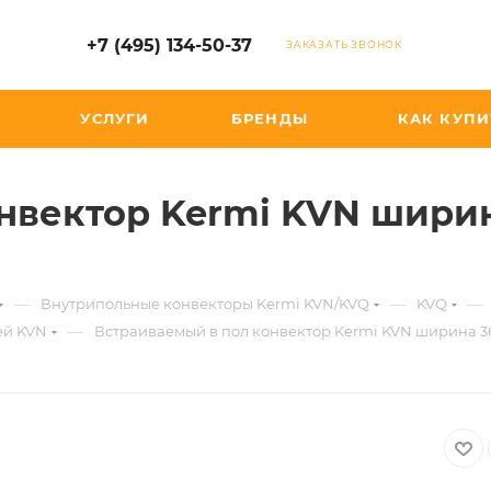
+7 (495) 134-50-37
ЗАКАЗАТЬ ЗВОНОК
УСЛУГИ
БРЕНДЫ
КАК КУПИ
нвектор Kermi KVN ширина
—
—
—
Внутрипольные конвекторы Kermi KVN/KVQ
KVQ
—
ей KVN
Встраиваемый в пол конвектор Kermi KVN ширина 360