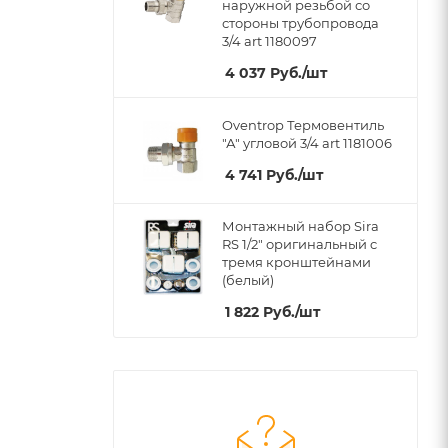
наружной резьбой со
стороны трубопровода
3/4 art 1180097
4 037
Руб.
/шт
Oventrop Термовентиль
"А" угловой 3/4 art 1181006
4 741
Руб.
/шт
Монтажный набор Sira
RS 1/2" оригинальный c
тремя кронштейнами
(белый)
1 822
Руб.
/шт