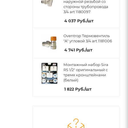
наружной резьбой со
стороны трубопровода
3/4 art 1180097
4 037
Руб.
/шт
Oventrop Термовентиль
"А" угловой 3/4 art 1181006
4 741
Руб.
/шт
Монтажный набор Sira
RS 1/2" оригинальный c
тремя кронштейнами
(белый)
1 822
Руб.
/шт