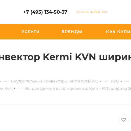
+7 (495) 134-50-37
ЗАКАЗАТЬ ЗВОНОК
УСЛУГИ
БРЕНДЫ
КАК КУПИ
нвектор Kermi KVN ширин
—
—
—
Внутрипольные конвекторы Kermi KVN/KVQ
KVQ
—
ей KVN
Встраиваемый в пол конвектор Kermi KVN ширина 26