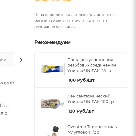
Цена действительна только для интернет-
магазина и может отличаться от цен в
розничных магазинах
Рекомендуем
Паста для уплотнения
ВКА
ДОПОЛНИТЕЛЬНО
резьбовых соединений
Унипак UNIPAK, 25 гр.
100
Руб.
/шт
 короб
Лен сантехнический
Унипак UNIPAK, 100 гр.
бар,
120
Руб.
/шт
я с
Oventrop Термовентиль
"A" угловой 1/2 с