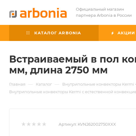
Официальный магазин
партнера Arbonia в России
КАТАЛОГ ARBONIA
АКЦИИ
Встраиваемый в пол ко
мм, длина 2750 мм
—
—
Главная
Каталог
Внутрипольные конвекторы Kermi
Внутрипольные конвекторы Kermi с естественной конвекци
Артикул:
KVN262002750XXX