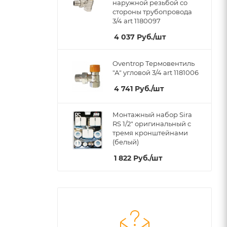
наружной резьбой со
стороны трубопровода
3/4 art 1180097
4 037
Руб.
/шт
Oventrop Термовентиль
"А" угловой 3/4 art 1181006
4 741
Руб.
/шт
Монтажный набор Sira
RS 1/2" оригинальный c
тремя кронштейнами
(белый)
1 822
Руб.
/шт