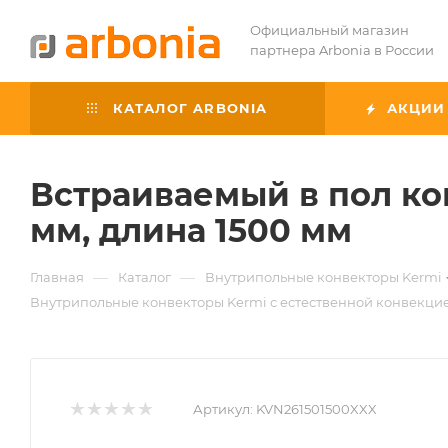
Официальный магазин
партнера Arbonia в России
КАТАЛОГ ARBONIA
АКЦИИ
Встраиваемый в пол ко
мм, длина 1500 мм
—
—
Главная
Каталог
Внутрипольные конвекторы Kermi
Внутрипольные конвекторы Kermi с естественной конвекци
Артикул:
KVN261501500XXX