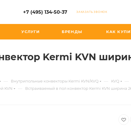
+7 (495) 134-50-37
ЗАКАЗАТЬ ЗВОНОК
УСЛУГИ
БРЕНДЫ
КАК КУПИ
нвектор Kermi KVN ширина
—
—
—
Внутрипольные конвекторы Kermi KVN/KVQ
KVQ
—
ей KVN
Встраиваемый в пол конвектор Kermi KVN ширина 260