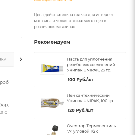
Цена действительна только для интернет-
магазина и может отличаться от цен в
розничных магазинах
Рекомендуем
Паста для уплотнения
ВКА
ДОПОЛНИТЕЛЬНО
резьбовых соединений
Унипак UNIPAK, 25 гр.
100
Руб.
/шт
ороб
Лен сантехнический
Унипак UNIPAK, 100 гр.
бар,
120
Руб.
/шт
я с
Oventrop Термовентиль
"A" угловой 1/2 с