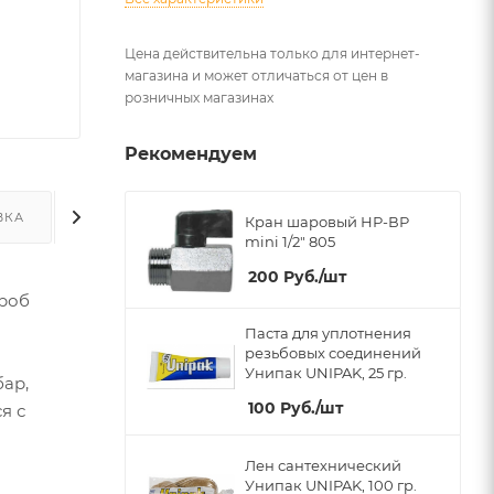
Цена действительна только для интернет-
магазина и может отличаться от цен в
розничных магазинах
Рекомендуем
ВКА
ДОПОЛНИТЕЛЬНО
Кран шаровый НР-ВР
mini 1/2" 805
200
Руб.
/шт
ороб
Паста для уплотнения
резьбовых соединений
Унипак UNIPAK, 25 гр.
бар,
100
Руб.
/шт
я с
Лен сантехнический
Унипак UNIPAK, 100 гр.