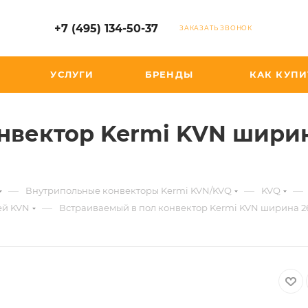
+7 (495) 134-50-37
ЗАКАЗАТЬ ЗВОНОК
УСЛУГИ
БРЕНДЫ
КАК КУПИ
нвектор Kermi KVN ширина
—
—
—
Внутрипольные конвекторы Kermi KVN/KVQ
KVQ
—
ей KVN
Встраиваемый в пол конвектор Kermi KVN ширина 260