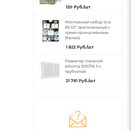
120
Руб.
/шт
Монтажный набор Sira
RS 1/2" оригинальный c
тремя кронштейнами
(белый)
1 822
Руб.
/шт
Радиатор стальной
Arbonia 3057/16 3-х
трубчатый
21 761
Руб.
/шт