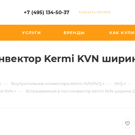
+7 (495) 134-50-37
ЗАКАЗАТЬ ЗВОНОК
УСЛУГИ
БРЕНДЫ
КАК КУПИ
нвектор Kermi KVN ширин
—
—
—
Внутрипольные конвекторы Kermi KVN/KVQ
KVQ
—
ей KVN
Встраиваемый в пол конвектор Kermi KVN ширина 23