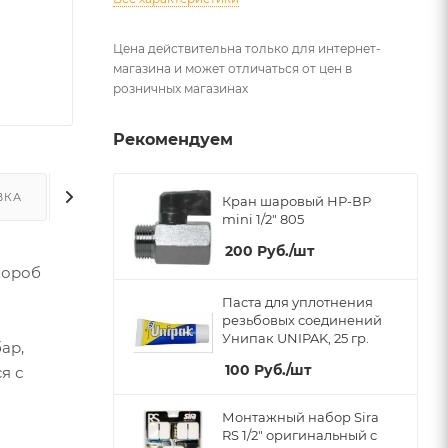
Цена действительна только для интернет-
магазина и может отличаться от цен в
розничных магазинах
Рекомендуем
ВКА
ДОПОЛНИТЕЛЬНО
Кран шаровый НР-ВР
mini 1/2" 805
200
Руб.
/шт
короб
Паста для уплотнения
резьбовых соединений
Унипак UNIPAK, 25 гр.
ар,
100
Руб.
/шт
я с
Монтажный набор Sira
RS 1/2" оригинальный c