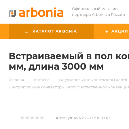
Официальный магазин
партнера Arbonia в России
КАТАЛОГ ARBONIA
АКЦИИ
Встраиваемый в пол ко
мм, длина 3000 мм
—
—
Главная
Каталог
Внутрипольные конвекторы Kermi
Внутрипольные конвекторы Kermi с естественной конвекци
Артикул:
KVN230803000XXX