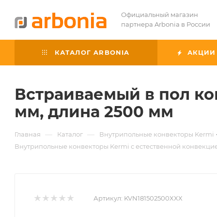
Официальный магазин
партнера Arbonia в России
КАТАЛОГ ARBONIA
АКЦИИ
Встраиваемый в пол ко
мм, длина 2500 мм
—
—
Главная
Каталог
Внутрипольные конвекторы Kermi
Внутрипольные конвекторы Kermi с естественной конвекци
Артикул:
KVN181502500XXX