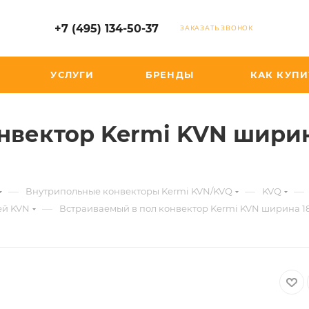
+7 (495) 134-50-37
ЗАКАЗАТЬ ЗВОНОК
УСЛУГИ
БРЕНДЫ
КАК КУПИ
нвектор Kermi KVN ширина
—
—
—
Внутрипольные конвекторы Kermi KVN/KVQ
KVQ
—
ей KVN
Встраиваемый в пол конвектор Kermi KVN ширина 180