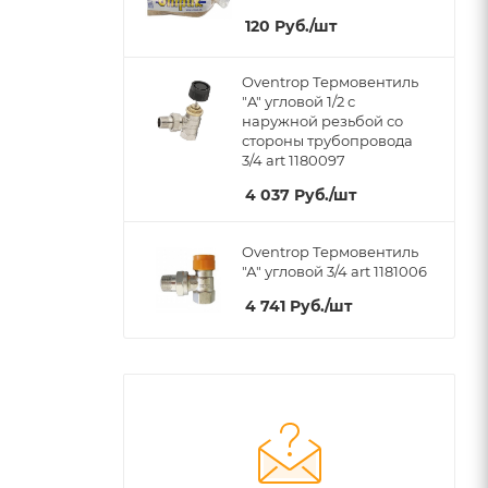
120
Руб.
/шт
Oventrop Термовентиль
"A" угловой 1/2 с
наружной резьбой со
стороны трубопровода
3/4 art 1180097
4 037
Руб.
/шт
Oventrop Термовентиль
"А" угловой 3/4 art 1181006
4 741
Руб.
/шт