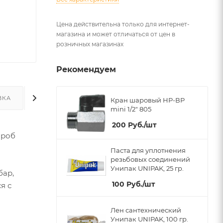
Цена действительна только для интернет-
магазина и может отличаться от цен в
розничных магазинах
Рекомендуем
ВКА
ДОПОЛНИТЕЛЬНО
Кран шаровый НР-ВР
mini 1/2" 805
200
Руб.
/шт
ороб
Паста для уплотнения
резьбовых соединений
Унипак UNIPAK, 25 гр.
бар,
100
Руб.
/шт
я с
Лен сантехнический
Унипак UNIPAK, 100 гр.