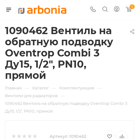
0
1090462 Вентиль на
обратную подводку
Oventrop Combi 3
Ду15, 1/2", PN10,
прямой
—
—
—
Главная
Каталог
Комплектующие
—
Вентили для радиаторов
1090462 Вентиль на обратную подводку Oventrop Combi 3
Ду15, 1/2", PN10, прямой
Артикул:
1090462