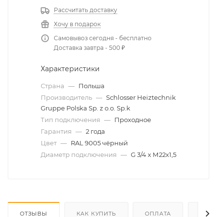
Рассчитать доставку
Хочу в подарок
Самовывоз сегодня - бесплатно
Доставка завтра - 500 ₽
Характеристики
Страна
—
Польша
Производитель
—
Schlosser Heiztechnik
Gruppe Polska Sp. z o.o. Sp.k
Тип подключения
—
Проходное
Гарантия
—
2 года
Цвет
—
RAL 9005 чёрный
Диаметр подключения
—
G 3/4 x М22x1,5
ОТЗЫВЫ
КАК КУПИТЬ
ОПЛАТА
ДОС