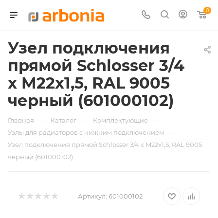
0
Узел подключения
прямой Schlosser 3/4
x M22x1,5, RAL 9005
черный (601000102)
—
—
—
Главная
Каталог
Комплектующие
—
Узлы для радиаторов с нижним подключением
Узел подключения прямой Schlosser 3/4 x M22x1,5, RAL 9005
черный (601000102)
Артикул:
601000102