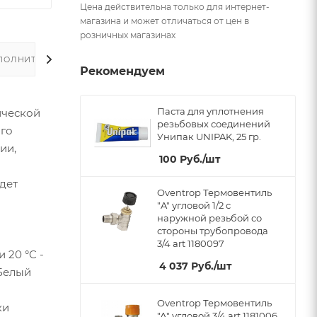
Цена действительна только для интернет-
магазина и может отличаться от цен в
розничных магазинах
ПОЛНИТЕЛЬНО
Рекомендуем
Паста для уплотнения
ической
резьбовых соединений
ого
Унипак UNIPAK, 25 гр.
ии,
100
Руб.
/шт
дет
Oventrop Термовентиль
"A" угловой 1/2 с
наружной резьбой со
стороны трубопровода
3/4 art 1180097
 20 °C -
4 037
Руб.
/шт
 Белый
Oventrop Термовентиль
ки
"А" угловой 3/4 art 1181006