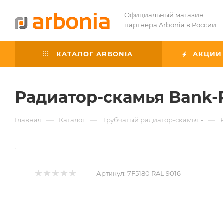
Официальный магазин
партнера Arbonia в России
КАТАЛОГ ARBONIA
АКЦИИ
Радиатор-скамья Bank-R
—
—
—
Главная
Каталог
Трубчатый радиатор-скамья
Артикул:
7F5180 RAL 9016