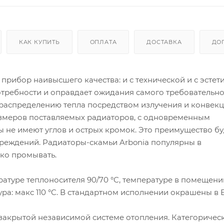
КАК КУПИТЬ
ОПЛАТА
ДОСТАВКА
ДО
о прибор наивысшего качества: и с технической и с эстет
потребности и оправдает ожидания самого требовательн
 распределению тепла посредством излучения и конвекц
змеров поставляемых радиаторов, с одновременным
ы не имеют углов и острых кромок. Это преимущество бу
чреждений. Радиаторы-скамьи Arbonia популярны в
гко промывать.
туре теплоносителя 90/70 °C, температуре в помещении
тура: макс 110 °C. В стандартном исполнении окрашены в
закрытой независимой системе отопления. Категоричес