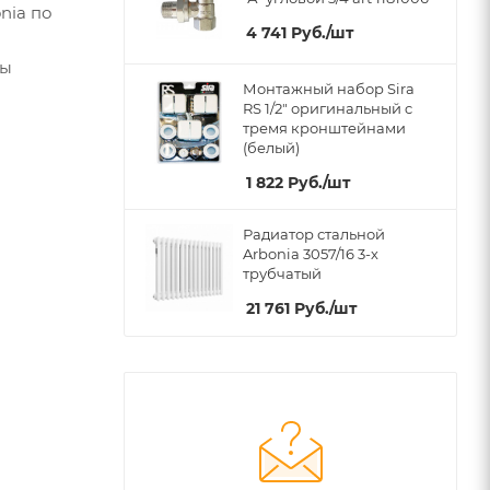
nia по
4 741
Руб.
/шт
Вы
Монтажный набор Sira
RS 1/2" оригинальный c
тремя кронштейнами
(белый)
1 822
Руб.
/шт
Радиатор стальной
Arbonia 3057/16 3-х
трубчатый
21 761
Руб.
/шт