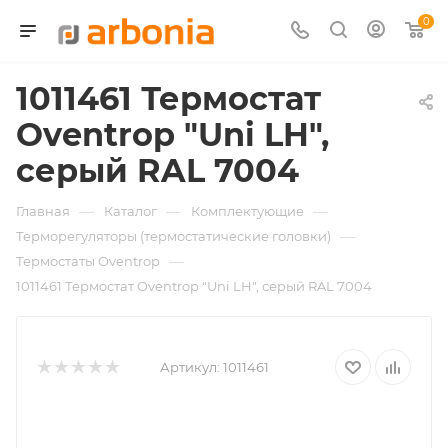
0
1011461 Термостат
Oventrop "Uni LH",
серый RAL 7004
—
—
—
Главная
Каталог
Комплектующие
—
Терморегуляторы (термостатические головки)
—
Термостаты Oventrop
1011461 Термостат Oventrop "Uni LH", серый RAL 7004
Артикул:
1011461