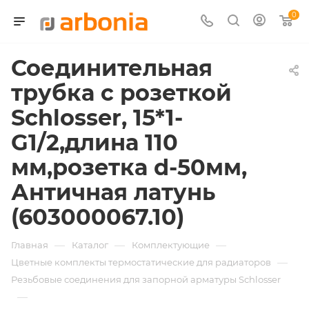
0
Соединительная
трубка с розеткой
Schlosser, 15*1-
G1/2,длина 110
мм,розетка d-50мм,
Античная латунь
(603000067.10)
—
—
—
Главная
Каталог
Комплектующие
—
Цветные комплекты термостатические для радиаторов
Резьбовые соединения для запорной арматуры Schlosser
—