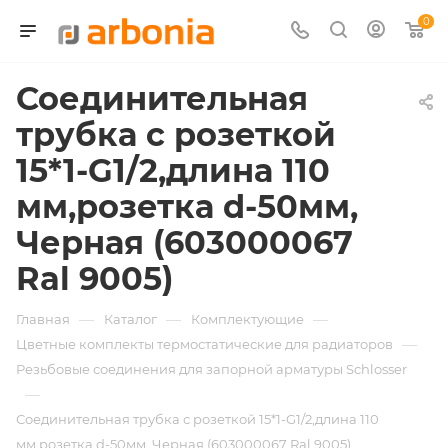
0
Соединительная
трубка с розеткой
15*1-G1/2,длина 110
мм,розетка d-50мм,
Черная (603000067
Ral 9005)
—
—
—
Главная
Каталог
Комплектующие
—
Цветные комплекты термостатические для радиаторов
Резьбовые соединения для запорной арматуры Schlosser
—
Соединительная трубка с розеткой 15*1-G1/2,длина 110
мм,розетка d-50мм, Черная (603000067 Ral 9005)