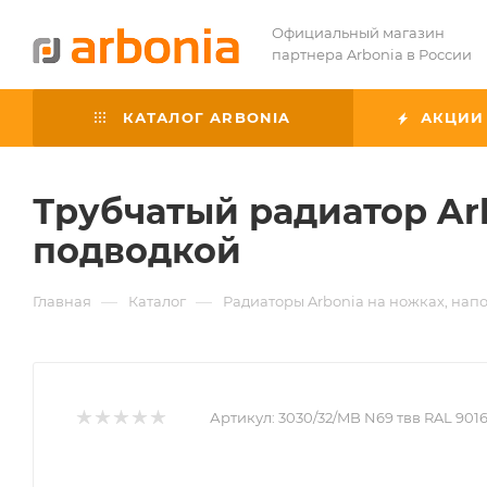
Официальный магазин
партнера Arbonia в России
КАТАЛОГ ARBONIA
АКЦИИ
Трубчатый радиатор Ar
подводкой
—
—
Главная
Каталог
Радиаторы Arbonia на ножках, нап
Артикул:
3030/32/MB N69 твв RAL 901