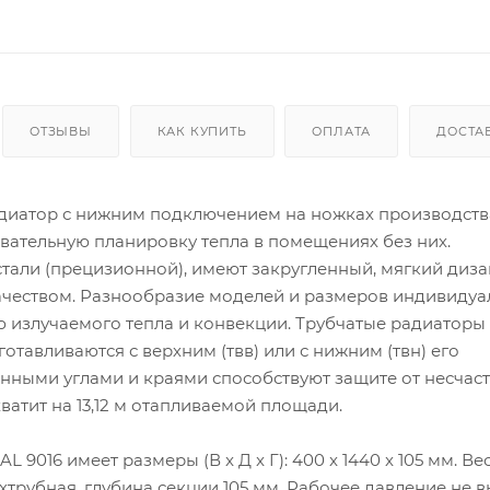
ОТЗЫВЫ
КАК КУПИТЬ
ОПЛАТА
ДОСТА
радиатор с нижним подключением на ножках производст
овательную планировку тепла в помещениях без них.
тали (прецизионной), имеют закругленный, мягкий диз
чеством. Разнообразие моделей и размеров индивидуа
злучаемого тепла и конвекции. Трубчатые радиаторы 
авливаются с верхним (твв) или с нижним (твн) его
нными углами и краями способствуют защите от несчас
ватит на 13,12 м отапливаемой площади.
9016 имеет размеры (В x Д x Г): 400 x 1440 x 105 мм. Ве
хтрубная, глубина секции 105 мм. Рабочее давление не 