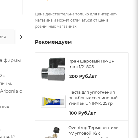
Цена действительна только для интернет-
магазина и может отличаться от цен в
розничных магазинах
ВКА
ДОПОЛНИТЕЛЬНО
Рекомендуем
ва фирмы
Кран шаровый НР-ВР
mini 1/2" 805
айн
200
Руб.
/шт
льны.
Arbonia с
Паста для уплотнения
резьбовых соединений
Унипак UNIPAK, 25 гр.
тных
100
Руб.
/шт
Oventrop Термовентиль
с
"A" угловой 1/2 с
выше 10