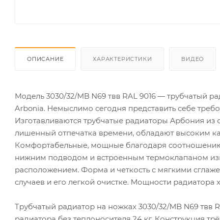
ОПИСАНИЕ
ХАРАКТЕРИСТИКИ
ВИДЕО
Модель 3030/32/MB N69 твв RAL 9016 — трубчатый 
Arbonia. Немыслимо сегодня представить себе треб
Изготавливаются трубчатые радиаторы Арбония из с
лишенный отпечатка времени, обладают высоким ка
Комфортабельные, мощные благодаря соотношению и
нижним подводом и встроенным термоклапаном изгот
расположением. Форма и четкость с мягкими сглаже
случаев и его легкой очистке. Мощности радиатора х
Трубчатый радиатор на ножках 3030/32/MB N69 твв RAL 
радиатора без теплоносителя 24 кг. Конструкция трё