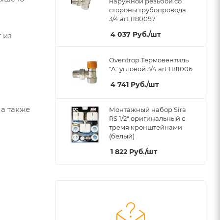
наружной резьбой со
стороны трубопровода
3/4 art 1180097
4 037
Руб.
/шт
 из
Oventrop Термовентиль
"А" угловой 3/4 art 1181006
4 741
Руб.
/шт
 а также
Монтажный набор Sira
RS 1/2" оригинальный c
тремя кронштейнами
(белый)
1 822
Руб.
/шт