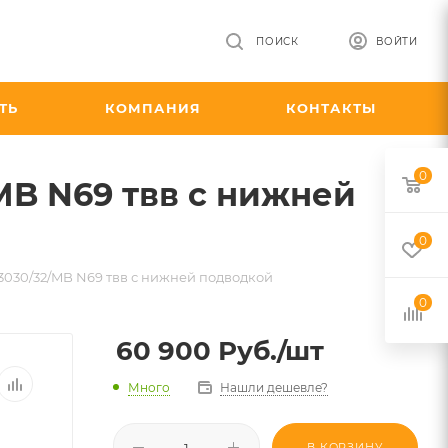
ПОИСК
ВОЙТИ
ТЬ
КОМПАНИЯ
КОНТАКТЫ
0
MB N69 твв с нижней
0
3030/32/MB N69 твв с нижней подводкой
0
60 900
Руб.
/шт
Много
Нашли дешевле?
В КОРЗИНУ