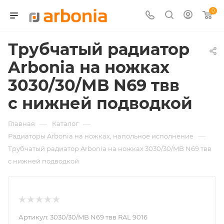
0
Трубчатый радиатор
Arbonia на ножках
3030/30/MB N69 твв
с нижней подводкой
—
—
Главная
Каталог
—
Радиаторы Arbonia на ножках, напольное исполнение
Трубчатый радиатор Arbonia на ножках 3030/30/MB N69 твв
с нижней подводкой
Артикул:
3030/30/MB N69 твв RAL 9016