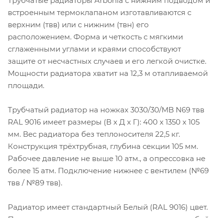
Трубчатые радиаторы Arbonia с нижним подводом и
встроенным термоклапаном изготавливаются с
верхним (твв) или с нижним (твн) его
расположением. Форма и четкость с мягкими
сглаженными углами и краями способствуют
защите от несчастных случаев и его легкой очистке.
Мощности радиатора хватит на 12,3 м отапливаемой
площади.
Трубчатый радиатор на ножках 3030/30/MB N69 твв
RAL 9016 имеет размеры (В x Д x Г): 400 x 1350 x 105
мм. Вес радиатора без теплоносителя 22,5 кг.
Конструкция трёхтрубная, глубина секции 105 мм.
Рабочее давление не выше 10 атм., а опрессовка не
более 15 атм. Подключение нижнее с вентилем (№69
твв / №89 твв).
Радиатор имеет стандартный Белый (RAL 9016) цвет.