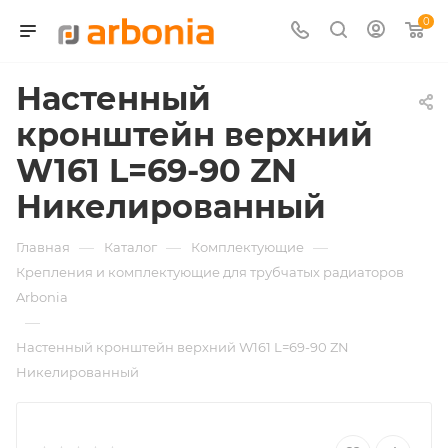
0
Настенный
кронштейн верхний
W161 L=69-90 ZN
Никелированный
—
—
—
Главная
Каталог
Комплектующие
Крепления и комплектующие для трубчатых радиаторов
Arbonia
—
Настенный кронштейн верхний W161 L=69-90 ZN
Никелированный