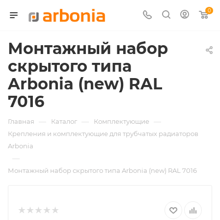
0
Монтажный набор
скрытого типа
Arbonia (new) RAL
7016
—
—
—
Главная
Каталог
Комплектующие
Крепления и комплектующие для трубчатых радиаторов
Arbonia
—
Монтажный набор скрытого типа Arbonia (new) RAL 7016