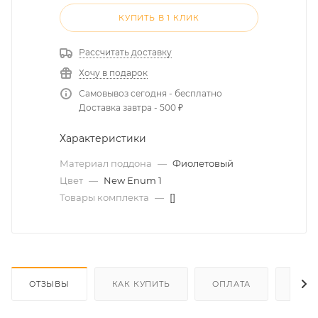
КУПИТЬ В 1 КЛИК
Рассчитать доставку
Хочу в подарок
Самовывоз сегодня - бесплатно
Доставка завтра - 500 ₽
Характеристики
Материал поддона
—
Фиолетовый
Цвет
—
New Enum 1
Товары комплекта
—
[]
ОТЗЫВЫ
КАК КУПИТЬ
ОПЛАТА
ДОС