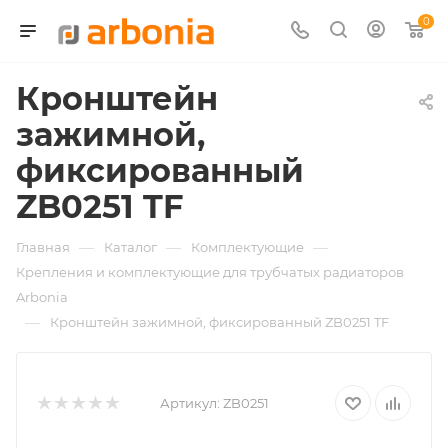
0
Кронштейн
зажимной,
фиксированный
ZB0251 TF
—
—
—
Главная
Каталог
Комплектующие
Крепления и комплектующие для трубчатых радиаторов
Arbonia
—
Кронштейн зажимной, фиксированный ZB0251 TF
Артикул:
ZB0251