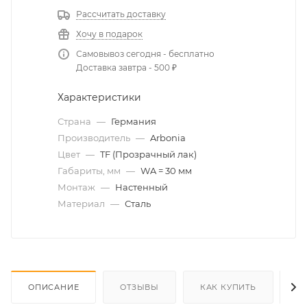
Рассчитать доставку
Хочу в подарок
Самовывоз сегодня - бесплатно
Доставка завтра - 500 ₽
Характеристики
Страна
—
Германия
Производитель
—
Arbonia
Цвет
—
TF (Прозрачный лак)
Габариты, мм
—
WA = 30 мм
Монтаж
—
Настенный
Материал
—
Сталь
ОПИСАНИЕ
ОТЗЫВЫ
КАК КУПИТЬ
О