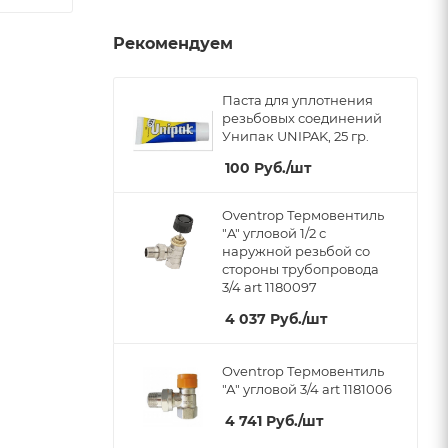
Рекомендуем
Паста для уплотнения
резьбовых соединений
Унипак UNIPAK, 25 гр.
100
Руб.
/шт
Oventrop Термовентиль
"A" угловой 1/2 с
наружной резьбой со
стороны трубопровода
3/4 art 1180097
4 037
Руб.
/шт
Oventrop Термовентиль
"А" угловой 3/4 art 1181006
4 741
Руб.
/шт