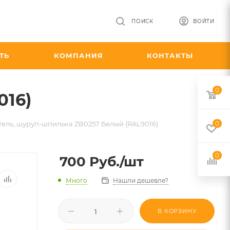
ПОИСК
ВОЙТИ
ТЬ
КОМПАНИЯ
КОНТАКТЫ
0
016)
ель, шуруп-шпилька ZB0257 Белый (RAL9016)
0
0
700
Руб.
/шт
Много
Нашли дешевле?
В КОРЗИНУ