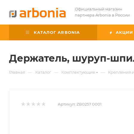
Официальный магазин
партнера Arbonia в России
КАТАЛОГ ARBONIA
АКЦИИ
Держатель, шуруп-шпил
—
—
—
Главная
Каталог
Комплектующие
Крепления и
Артикул:
ZB0257 0001