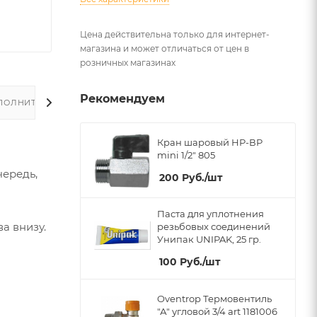
Цена действительна только для интернет-
магазина и может отличаться от цен в
розничных магазинах
Рекомендуем
ПОЛНИТЕЛЬНО
Кран шаровый НР-ВР
mini 1/2" 805
чередь,
200
Руб.
/шт
Паста для уплотнения
а внизу.
резьбовых соединений
Унипак UNIPAK, 25 гр.
100
Руб.
/шт
Oventrop Термовентиль
"А" угловой 3/4 art 1181006