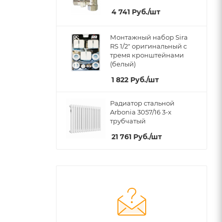
4 741
Руб.
/шт
Монтажный набор Sira
RS 1/2" оригинальный c
тремя кронштейнами
(белый)
1 822
Руб.
/шт
Радиатор стальной
Arbonia 3057/16 3-х
трубчатый
21 761
Руб.
/шт