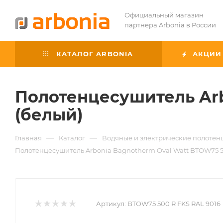
Официальный магазин
партнера Arbonia в России
КАТАЛОГ ARBONIA
АКЦИИ
Полотенцесушитель Arb
(белый)
—
—
Главная
Каталог
Водяные и электрические полоте
Полотенцесушитель Arbonia Bagnotherm Oval Watt BTOW75 5
Артикул:
BTOW75 500 R FKS RAL 9016