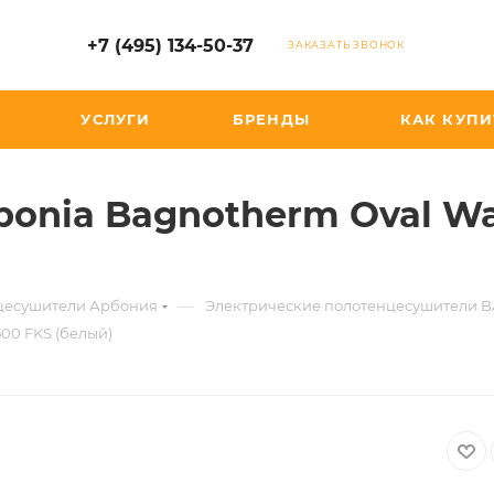
+7 (495) 134-50-37
ЗАКАЗАТЬ ЗВОНОК
УСЛУГИ
БРЕНДЫ
КАК КУПИ
onia Bagnotherm Oval W
—
нцесушители Арбония
Электрические полотенцесушители 
00 FKS (белый)