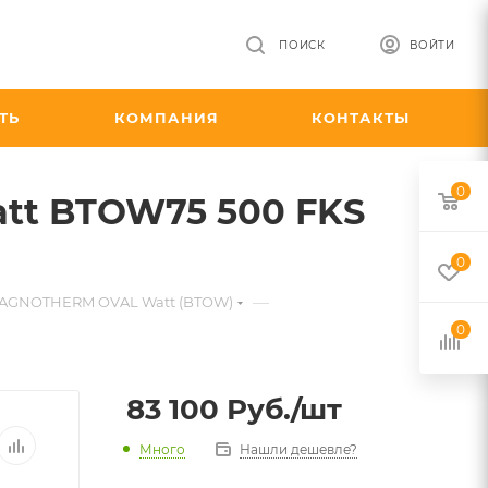
ПОИСК
ВОЙТИ
ТЬ
КОМПАНИЯ
КОНТАКТЫ
0
att BTOW75 500 FKS
0
—
BAGNOTHERM OVAL Watt (BTOW)
0
83 100
Руб.
/шт
Много
Нашли дешевле?