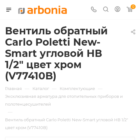
0
Вентиль обратный
Carlo Poletti New-
Smart угловой НВ
1/2" цвет хром
(V77410B)
—
—
—
Главная
Каталог
Комплектующие
Эксклюзивная арматура для отопительных приборов и
полотенцесушителей
—
Вентиль обратный Carlo Poletti New-Smart угловой НВ 1/2"
цвет хром (V77410B)