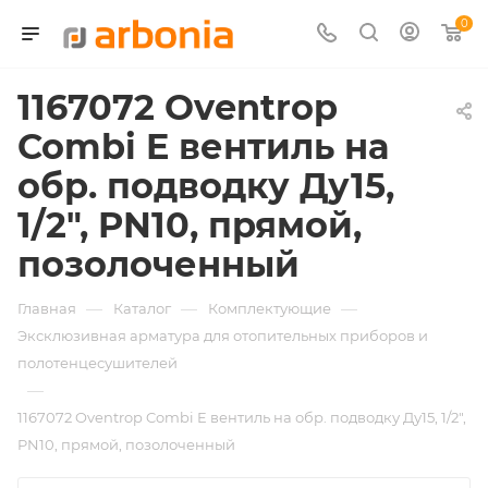
0
1167072 Oventrop
Combi E вентиль на
обр. подводку Ду15,
1/2", PN10, прямой,
позолоченный
—
—
—
Главная
Каталог
Комплектующие
Эксклюзивная арматура для отопительных приборов и
полотенцесушителей
—
1167072 Oventrop Combi E вентиль на обр. подводку Ду15, 1/2",
PN10, прямой, позолоченный