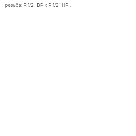
резьба: R 1/2" ВР x R 1/2" НР .