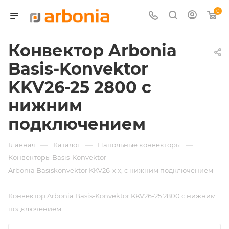
0
Конвектор Arbonia
Basis-Konvektor
KKV26-25 2800 с
нижним
подключением
—
—
—
Главная
Каталог
Напольные конвекторы
—
Конвекторы Basis-Konvektor
Arbonia Basiskonvektor KKV26-х x, с нижним подключением
—
Конвектор Arbonia Basis-Konvektor KKV26-25 2800 с нижним
подключением