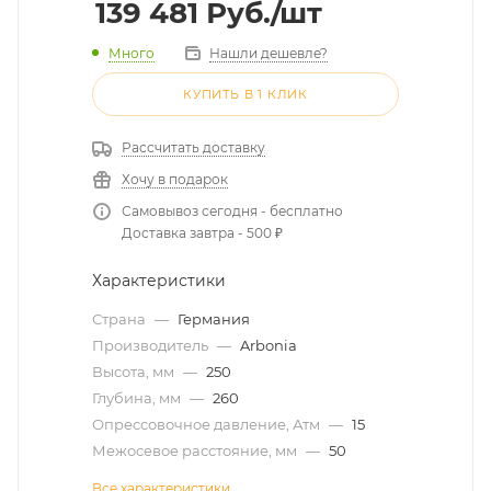
139 481
Руб.
/шт
Много
Нашли дешевле?
КУПИТЬ В 1 КЛИК
Рассчитать доставку
Хочу в подарок
Самовывоз сегодня - бесплатно
Доставка завтра - 500 ₽
Характеристики
Страна
—
Германия
Производитель
—
Arbonia
Высота, мм
—
250
Глубина, мм
—
260
Опрессовочное давление, Атм
—
15
Межосевое расстояние, мм
—
50
Все характеристики