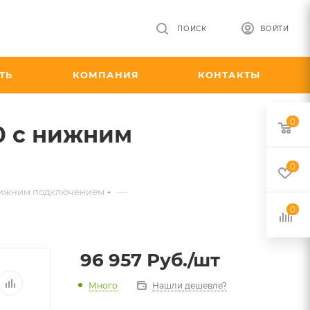
ПОИСК
ВОЙТИ
ТЬ
КОМПАНИЯ
КОНТАКТЫ
0
00 с нижним
0
—
с нижним подключением
0
96 957
Руб.
/шт
Много
Нашли дешевле?