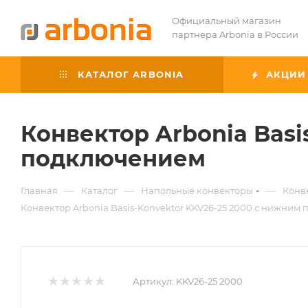
Официальный магазин
партнера Arbonia в России
КАТАЛОГ ARBONIA
АКЦИИ
Конвектор Arbonia Basi
подключением
—
—
—
Главная
Каталог
Напольные конвекторы
Конве
Конвектор Arbonia Basis-Konvektor KKV26-25 2000 с нижним
Артикул:
KKV26-25 2000