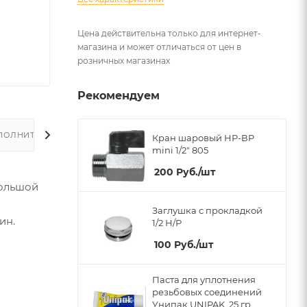
Цена действительна только для интернет-
магазина и может отличаться от цен в
розничных магазинах
Рекомендуем
ПОЛНИТЕЛЬНО
Кран шаровый НР-ВР
mini 1/2" 805
200
Руб.
/шт
большой
Заглушка с прокладкой
ин.
1/2 Н/Р
100
Руб.
/шт
Паста для уплотнения
резьбовых соединений
Унипак UNIPAK, 25 гр.