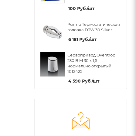
100
Руб.
/шт
Purmo Термостатическая
головка DTW 30 Silver
6 181
Руб.
/шт
Сервопривод Oventrop
230 В M 30 x 1,5
нормально открытый
1012425
4 590
Руб.
/шт