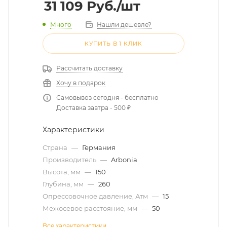
31 109
Руб.
/шт
Много
Нашли дешевле?
КУПИТЬ В 1 КЛИК
Рассчитать доставку
Хочу в подарок
Самовывоз сегодня - бесплатно
Доставка завтра - 500 ₽
Характеристики
Страна
—
Германия
Производитель
—
Arbonia
Высота, мм
—
150
Глубина, мм
—
260
Опрессовочное давление, Атм
—
15
Межосевое расстояние, мм
—
50
Все характеристики