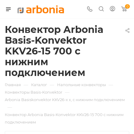
0
Конвектор Arbonia
Basis-Konvektor
KKV26-15 700 с
нижним
подключением
—
—
—
Главная
Каталог
Напольные конвекторы
—
Конвекторы Basis-Konvektor
Arbonia Basiskonvektor KKV26-х x, с нижним подключением
—
Конвектор Arbonia Basis-Konvektor KKV26-15 700 с нижним
подключением