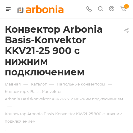
0
Конвектор Arbonia
Basis-Konvektor
KKV21-25 900 с
нижним
подключением
—
—
—
Главная
Каталог
Напольные конвекторы
—
Конвекторы Basis-Konvektor
Arbonia Basiskonvektor KKV21-х x, с нижним подключением
—
Конвектор Arbonia Basis-Konvektor KKV21-25 900 с нижним
подключением