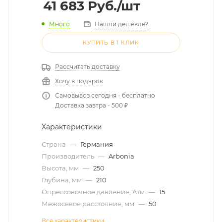
41 683
Руб.
/шт
Много
Нашли дешевле?
КУПИТЬ В 1 КЛИК
Рассчитать доставку
Хочу в подарок
Самовывоз сегодня - бесплатно
Доставка завтра - 500 ₽
Характеристики
Страна
—
Германия
Производитель
—
Arbonia
Высота, мм
—
250
Глубина, мм
—
210
Опрессовочное давление, Атм
—
15
Межосевое расстояние, мм
—
50
Все характеристики