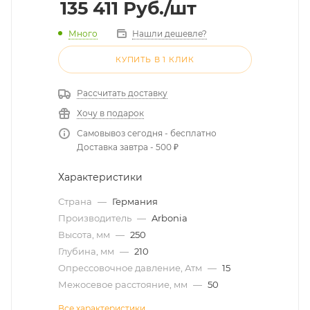
135 411
Руб.
/шт
Много
Нашли дешевле?
КУПИТЬ В 1 КЛИК
Рассчитать доставку
Хочу в подарок
Самовывоз сегодня - бесплатно
Доставка завтра - 500 ₽
Характеристики
Страна
—
Германия
Производитель
—
Arbonia
Высота, мм
—
250
Глубина, мм
—
210
Опрессовочное давление, Атм
—
15
Межосевое расстояние, мм
—
50
Все характеристики