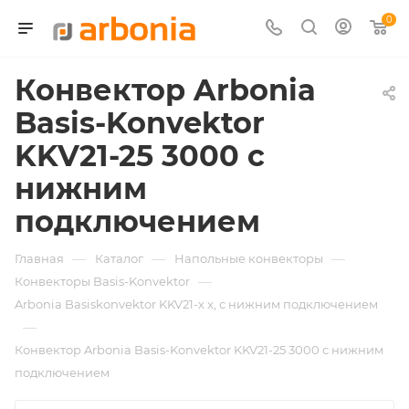
0
Конвектор Arbonia
Basis-Konvektor
KKV21-25 3000 с
нижним
подключением
—
—
—
Главная
Каталог
Напольные конвекторы
—
Конвекторы Basis-Konvektor
Arbonia Basiskonvektor KKV21-х x, с нижним подключением
—
Конвектор Arbonia Basis-Konvektor KKV21-25 3000 с нижним
подключением