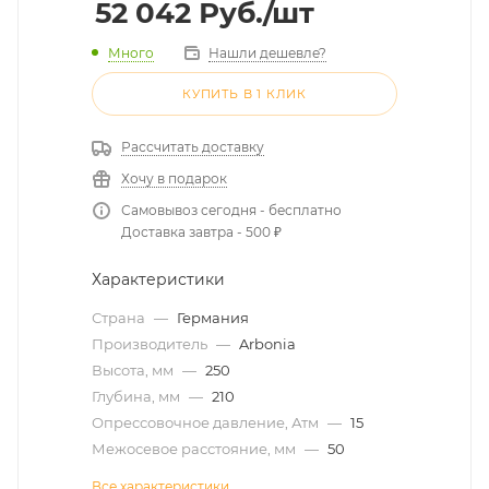
52 042
Руб.
/шт
Много
Нашли дешевле?
КУПИТЬ В 1 КЛИК
Рассчитать доставку
Хочу в подарок
Самовывоз сегодня - бесплатно
Доставка завтра - 500 ₽
Характеристики
Страна
—
Германия
Производитель
—
Arbonia
Высота, мм
—
250
Глубина, мм
—
210
Опрессовочное давление, Атм
—
15
Межосевое расстояние, мм
—
50
Все характеристики