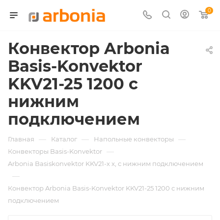
0
Конвектор Arbonia
Basis-Konvektor
KKV21-25 1200 с
нижним
подключением
—
—
—
Главная
Каталог
Напольные конвекторы
—
Конвекторы Basis-Konvektor
Arbonia Basiskonvektor KKV21-х x, с нижним подключением
—
Конвектор Arbonia Basis-Konvektor KKV21-25 1200 с нижним
подключением