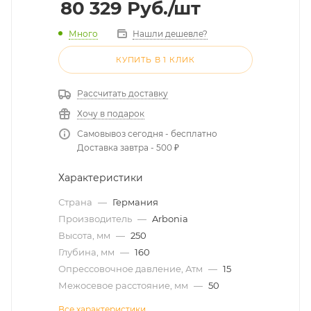
80 329
Руб.
/шт
Много
Нашли дешевле?
КУПИТЬ В 1 КЛИК
Рассчитать доставку
Хочу в подарок
Самовывоз сегодня - бесплатно
Доставка завтра - 500 ₽
Характеристики
Страна
—
Германия
Производитель
—
Arbonia
Высота, мм
—
250
Глубина, мм
—
160
Опрессовочное давление, Атм
—
15
Межосевое расстояние, мм
—
50
Все характеристики