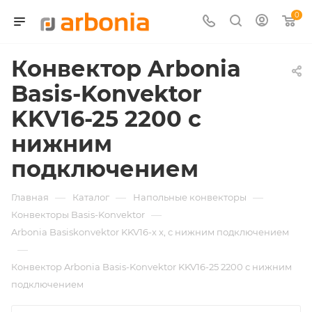
0
Конвектор Arbonia
Basis-Konvektor
KKV16-25 2200 с
нижним
подключением
—
—
—
Главная
Каталог
Напольные конвекторы
—
Конвекторы Basis-Konvektor
Arbonia Basiskonvektor KKV16-х x, с нижним подключением
—
Конвектор Arbonia Basis-Konvektor KKV16-25 2200 с нижним
подключением