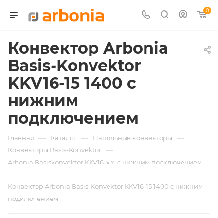
0
Конвектор Arbonia
Basis-Konvektor
KKV16-15 1400 с
нижним
подключением
—
—
—
Главная
Каталог
Напольные конвекторы
—
Конвекторы Basis-Konvektor
Arbonia Basiskonvektor KKV16-х x, с нижним подключением
—
Конвектор Arbonia Basis-Konvektor KKV16-15 1400 с нижним
подключением