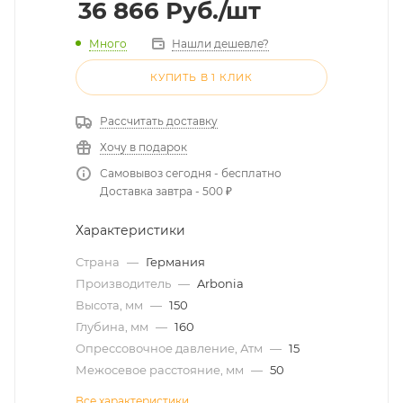
36 866
Руб.
/шт
Много
Нашли дешевле?
КУПИТЬ В 1 КЛИК
Рассчитать доставку
Хочу в подарок
Самовывоз сегодня - бесплатно
Доставка завтра - 500 ₽
Характеристики
Страна
—
Германия
Производитель
—
Arbonia
Высота, мм
—
150
Глубина, мм
—
160
Опрессовочное давление, Атм
—
15
Межосевое расстояние, мм
—
50
Все характеристики