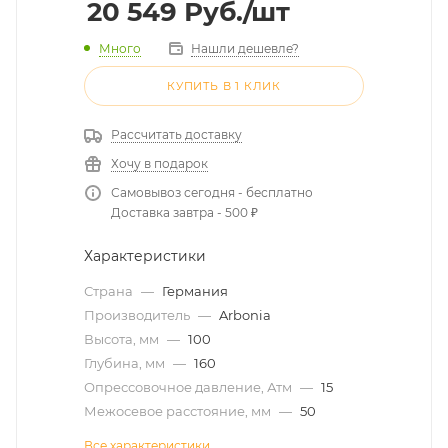
20 549
Руб.
/шт
Много
Нашли дешевле?
КУПИТЬ В 1 КЛИК
Рассчитать доставку
Хочу в подарок
Самовывоз сегодня - бесплатно
Доставка завтра - 500 ₽
Характеристики
Страна
—
Германия
Производитель
—
Arbonia
Высота, мм
—
100
Глубина, мм
—
160
Опрессовочное давление, Атм
—
15
Межосевое расстояние, мм
—
50
Все характеристики