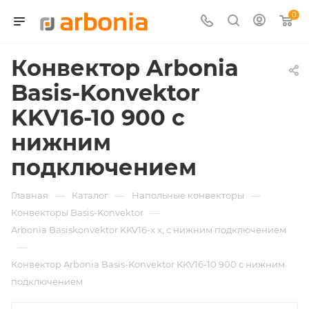
0
Конвектор Arbonia
Basis-Konvektor
KKV16-10 900 с
нижним
подключением
—
—
—
Главная
Каталог
Напольные конвекторы
—
Конвекторы Basis-Konvektor
Arbonia Basiskonvektor KKV16-х x, с нижним подключением
—
Конвектор Arbonia Basis-Konvektor KKV16-10 900 с нижним
подключением