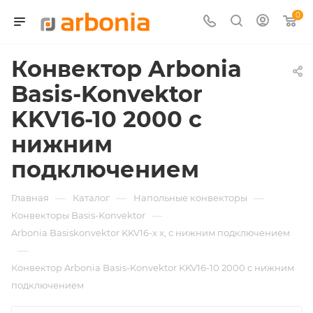
0
Конвектор Arbonia
Basis-Konvektor
KKV16-10 2000 с
нижним
подключением
—
—
—
Главная
Каталог
Напольные конвекторы
—
Конвекторы Basis-Konvektor
Arbonia Basiskonvektor KKV16-х x, с нижним подключением
—
Конвектор Arbonia Basis-Konvektor KKV16-10 2000 с нижним
подключением