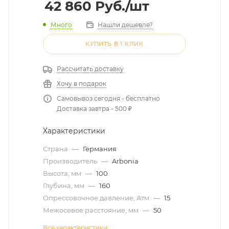
42 860
Руб.
/шт
Много
Нашли дешевле?
КУПИТЬ В 1 КЛИК
Рассчитать доставку
Хочу в подарок
Самовывоз сегодня - бесплатно
Доставка завтра - 500 ₽
Характеристики
Страна
—
Германия
Производитель
—
Arbonia
Высота, мм
—
100
Глубина, мм
—
160
Опрессовочное давление, Атм
—
15
Межосевое расстояние, мм
—
50
Все характеристики