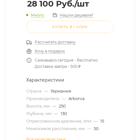
28 100
Руб.
/шт
Много
Нашли дешевле?
КУПИТЬ В 1 КЛИК
Рассчитать доставку
Хочу в подарок
Самовывоз сегодня - бесплатно
Доставка завтра - 500 ₽
Характеристики
Страна
—
Германия
Производитель
—
Arbonia
Высота, мм
—
250
Глубина, мм
—
130
Опрессовочное давление, Атм
—
15
Межосевое расстояние, мм
—
50
Все характеристики