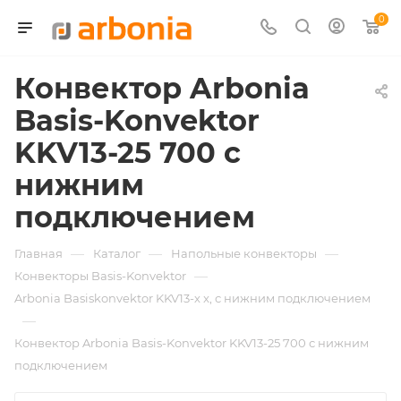
0
Конвектор Arbonia
Basis-Konvektor
KKV13-25 700 с
нижним
подключением
—
—
—
Главная
Каталог
Напольные конвекторы
—
Конвекторы Basis-Konvektor
Arbonia Basiskonvektor KKV13-х x, с нижним подключением
—
Конвектор Arbonia Basis-Konvektor KKV13-25 700 с нижним
подключением