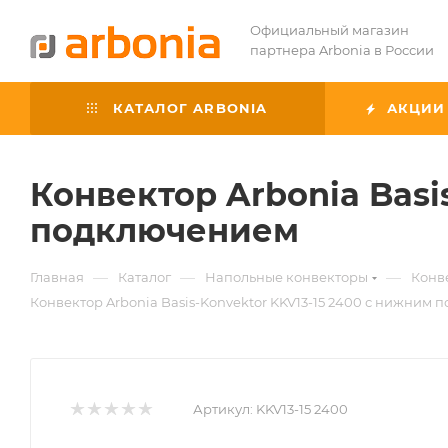
Официальный магазин
партнера Arbonia в России
КАТАЛОГ ARBONIA
АКЦИИ
Конвектор Arbonia Basi
подключением
—
—
—
Главная
Каталог
Напольные конвекторы
Конве
Конвектор Arbonia Basis-Konvektor KKV13-15 2400 с нижним
Артикул:
KKV13-15 2400