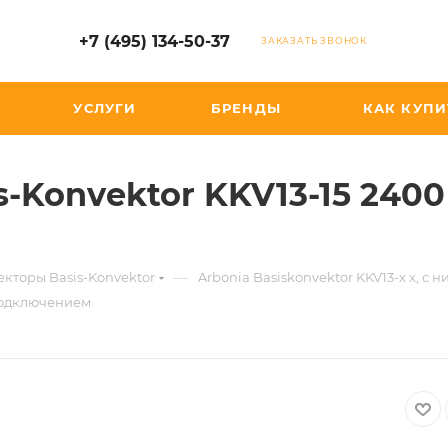
+7 (495) 134-50-37
ЗАКАЗАТЬ ЗВОНОК
УСЛУГИ
БРЕНДЫ
КАК КУПИ
s-Konvektor KKV13-15 240
—
кторы Basis-Konvektor
Arbonia Basiskonvektor KKV13-х x, 
 подключением