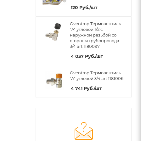
120
Руб.
/шт
Oventrop Термовентиль
"A" угловой 1/2 с
наружной резьбой со
стороны трубопровода
3/4 art 1180097
4 037
Руб.
/шт
Oventrop Термовентиль
"А" угловой 3/4 art 1181006
4 741
Руб.
/шт