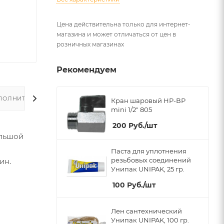
Цена действительна только для интернет-
магазина и может отличаться от цен в
розничных магазинах
Рекомендуем
ПОЛНИТЕЛЬНО
Кран шаровый НР-ВР
mini 1/2" 805
200
Руб.
/шт
ольшой
Паста для уплотнения
резьбовых соединений
ин.
Унипак UNIPAK, 25 гр.
100
Руб.
/шт
Лен сантехнический
Унипак UNIPAK, 100 гр.