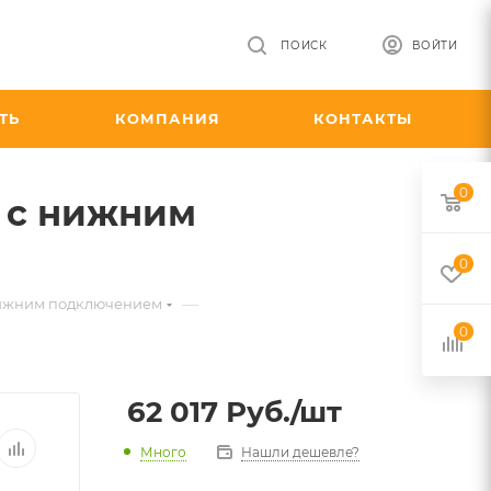
ПОИСК
ВОЙТИ
ТЬ
КОМПАНИЯ
КОНТАКТЫ
0
0 с нижним
0
—
с нижним подключением
0
62 017
Руб.
/шт
Много
Нашли дешевле?