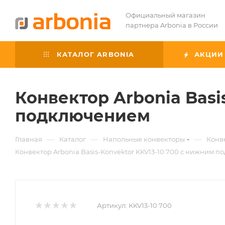
Официальный магазин
партнера Arbonia в России
КАТАЛОГ ARBONIA
АКЦИИ
Конвектор Arbonia Basi
подключением
—
—
—
Главная
Каталог
Напольные конвекторы
Конве
Конвектор Arbonia Basis-Konvektor KKV13-10 700 с нижним 
Артикул:
KKV13-10 700