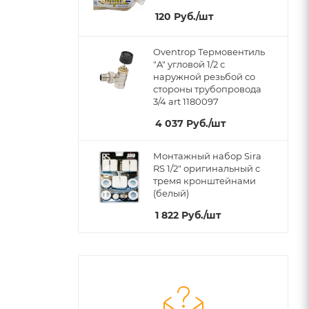
120
Руб.
/шт
Oventrop Термовентиль
"A" угловой 1/2 с
наружной резьбой со
стороны трубопровода
3/4 art 1180097
4 037
Руб.
/шт
Монтажный набор Sira
RS 1/2" оригинальный c
тремя кронштейнами
(белый)
1 822
Руб.
/шт