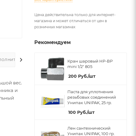
Цена действительна только для интернет-
магазина и может отличаться от цен в
розничных магазинах
Рекомендуем
ПОЛНИТЕЛЬНО
Кран шаровый НР-ВР
mini 1/2" 805
200
Руб.
/шт
ьшой вес.
нника и
Паста для уплотнения
резьбовых соединений
ельный
Унипак UNIPAK, 25 гр.
100
Руб.
/шт
Лен сантехнический
Унипак UNIPAK, 100 гр.