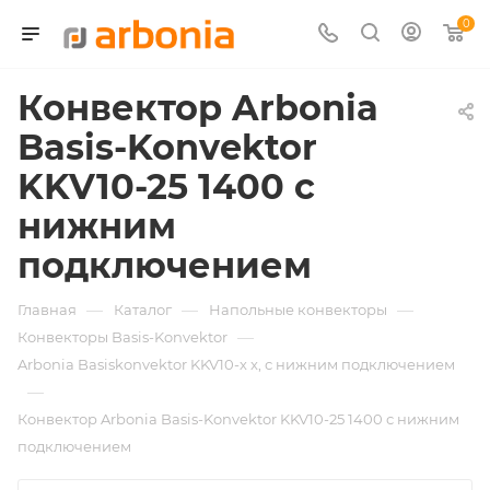
0
Конвектор Arbonia
Basis-Konvektor
KKV10-25 1400 с
нижним
подключением
—
—
—
Главная
Каталог
Напольные конвекторы
—
Конвекторы Basis-Konvektor
Arbonia Basiskonvektor KKV10-х x, с нижним подключением
—
Конвектор Arbonia Basis-Konvektor KKV10-25 1400 с нижним
подключением