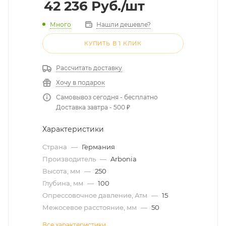
42 236
Руб.
/шт
Много
Нашли дешевле?
КУПИТЬ В 1 КЛИК
Рассчитать доставку
Хочу в подарок
Самовывоз сегодня - бесплатно
Доставка завтра - 500 ₽
Характеристики
Страна
—
Германия
Производитель
—
Arbonia
Высота, мм
—
250
Глубина, мм
—
100
Опрессовочное давление, Атм
—
15
Межосевое расстояние, мм
—
50
Все характеристики